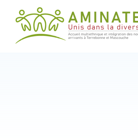
Skip
to
content
AMINATE