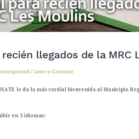
a recién llegados de la MRC 
on
Uncategorized
Leave a Comment
Guía
local
INATE le da la más cordial bienvenida al Municipio R
para
recién
llegados
nible en 3 idiomas:
de
la
MRC