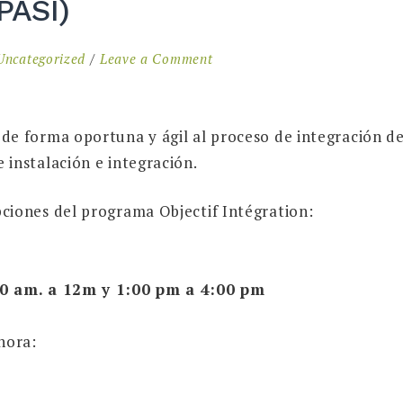
(PASI)
on
Uncategorized
Leave a Comment
Programa
de
acompañamiento
de forma oportuna y ágil al proceso de integración de
y
instalación e integración.
de
apoyo
ciones del programa Objectif Intégration:
para
favorecer
la
00 am. a 12m y 1:00 pm a 4:00 pm
integración
(PASI)
hora: